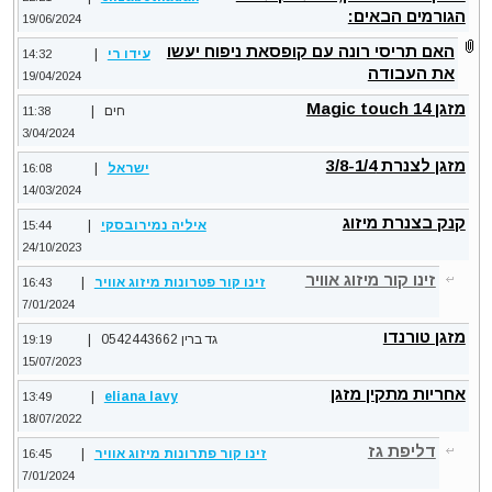
הגורמים הבאים:
19/06/2024
האם תריסי רונה עם קופסאת ניפוח יעשו
עידו רי
|
14:32
את העבודה
19/04/2024
מזגן Magic touch 14
חים |
11:38
3/04/2024
מזגן לצנרת 3/8-1/4
ישראל
|
16:08
14/03/2024
קנק בצנרת מיזוג
איליה נמירובסקי
|
15:44
24/10/2023
זינו קור מיזוג אוויר
זינו קור פטרונות מיזוג אוויר
|
16:43
7/01/2024
מזגן טורנדו
גד ברין 0542443662 |
19:19
15/07/2023
אחריות מתקין מזגן
|
eliana lavy
13:49
18/07/2022
דליפת גז
זינו קור פתרונות מיזוג אוויר
|
16:45
7/01/2024