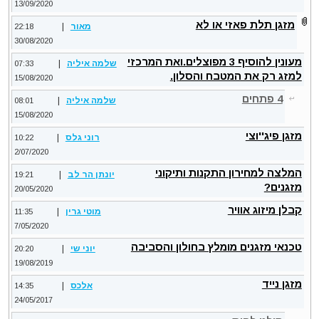
13/09/2020
מזגן תלת פאזי או לא
מאור
|
22:18
30/08/2020
מעונין להוסיף 3 מפוצלים.ואת המרכזי
שלמה איליה
|
07:33
למזג רק את המטבח והסלון.
15/08/2020
4 פתחים
שלמה איליה
|
08:01
15/08/2020
מזגן פיג''וצי
רוני גלס
|
10:22
2/07/2020
המלצה למחירון התקנות ותיקוני
יונתן הר לב
|
19:21
מזגנים?
20/05/2020
קבלן מיזוג אוויר
מוטי גרין
|
11:35
7/05/2020
טכנאי מזגנים מומלץ בחולון והסביבה
יוני שי
|
20:20
19/08/2019
מזגן נייד
אלכס
|
14:35
24/05/2017