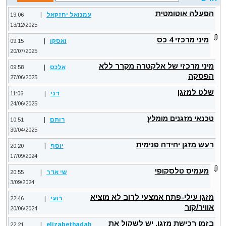
הפעלה אוטומטית
עמנואל יחזקאל
|
19:06
13/12/2025
מיני מרכזי 4 כס
ואסקו
|
09:15
20/07/2025
מיני מרכזי של אלקטרה מקרר ללא
אלכס
|
09:58
הפסקה
27/06/2025
שלט למזגן
דני
|
11:06
24/06/2025
טכנאי מזגנים מומלץ
רותם
|
10:51
30/04/2025
רעש מזגן יחידה פנימית
יוסף
|
20:20
17/09/2024
מעמיס טלסקופי
שי אדר
|
20:55
3/09/2024
מזגן עילי-פתח אמצעי לרוב לא מוציא
רועי
|
22:46
אוויר/קור
20/06/2024
בזמן רכישת מזגן, יש לשקול את
|
elizabethadah
22:21