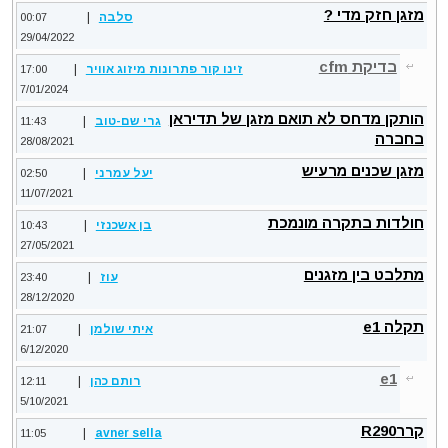
מזגן חזק מדי ?
סלבה
|
00:07
29/04/2022
בדיקת cfm
זינו קור פתרונות מיזוג אוויר
|
17:00
7/01/2024
הותקן מדחס לא תואם מזגן של תדיראן
גרי שם-טוב
|
11:43
בחברה
28/08/2021
מזגן שכנים מרעיש
יעל עמרני
|
02:50
11/07/2021
חולדות בתקרה מונמכת
בן אשכנזי
|
10:43
27/05/2021
מתלבט בין מזגנים
עוז
|
23:40
28/12/2020
תקלה e1
איתי שולמן
|
21:07
6/12/2020
e1
רותם כהן
|
12:11
5/10/2021
קררR290
|
avner sella
11:05