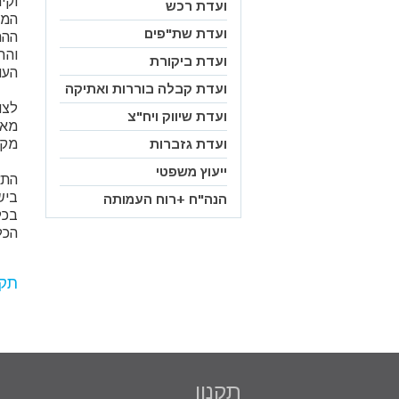
וקי
ועדת רכש
המר
ועדת שת"פים
ההת
והר
ועדת ביקורת
העו
ועדת קבלה בוררות ואתיקה
לצו
ועדת שיווק ויח"צ
מאמ
ועדת גזברות
מקצ
ייעוץ משפטי
התא
ביש
הנה"ח +רוח העמותה
בכל
הכל
תקנ
תקנון