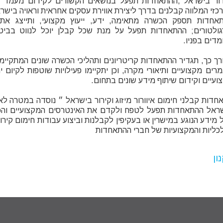
רור בישראל ,ההתאחדות תפעל בנושאים הקשורים לקידום מעמד ה
כזי המלווה קבלנים בדרך ליצירת אווירת עסקים אחראית וראויה בישר
אחדות תספק הכשרה מתאימה, ידע, ייעוץ מקצועי, ותייצג את
גולטורים; ההתאחדות תפעל על מנת שכל קבלן יוכל לנווט בביט
מדים בפניו.
רך כך, תגדיר ההתאחדות קריטריונים ותהליכי הכשרה שונים המתקיימ
רים מקצועיים ותיאורי מקרה, וכן יתקיימו פעילויות שוטפות לקיום י
ועיים וקידום שיתוף מידע שונים בתחום.
חדות קבלני חימום איוורור מיזוג וקירור בישראל ״ נוסדה במטרה לא
ראל ההתאחדות תפעל לטפח ולקדם את האינטרסים המקצועיים והכל
 מידע הנוגע במישרין או בעקיפין לקבלנות וביצוע עבודות חימום קירו
כליות והמקצועיות של חברי ההתאחדות
ון