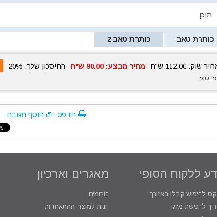
תוכן
כותרת טאב
כותרת טאב 2
חיר שוק:
112.00
ש"ח
מחיר מבצע:
90.00
ש"ח
החיסכון שלך:
20%
ופי טופי
הדפס
הוסף תגובה
ע ללקוח הסופי
מאגרים וארכיון
קס לחיפוש קבלן באזורך
פורומים
יך לרכישת מזגן
חנות למוצרי ההתאחדות