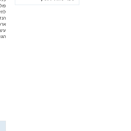
פול
לחי
הנד
ארכ
עיצ
הגו