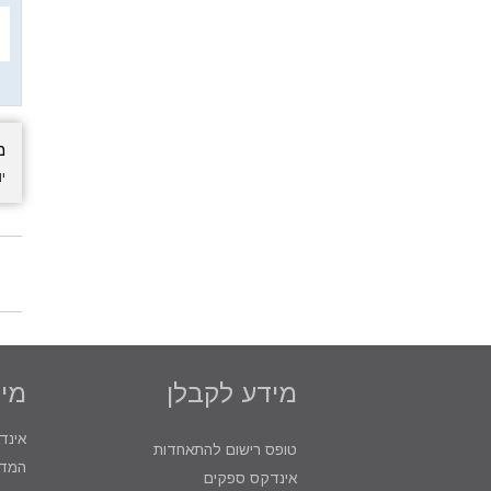
מ
י
מידע לקבלן
מיד
אינד
טופס רישום להתאחדות
המדר
אינדקס ספקים