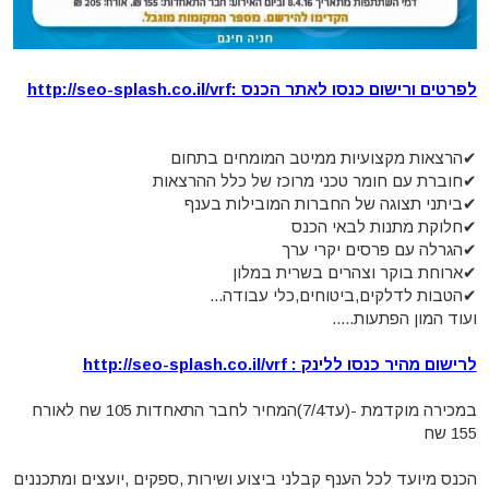
לפרטים ורישום כנסו לאתר הכנס :http://seo-splash.co.il/vrf
✔הרצאות מקצועיות ממיטב המומחים בתחום
✔חוברת עם חומר טכני מרוכז של כלל ההרצאות
✔ביתני תצוגה של החברות המובילות בענף
✔חלוקת מתנות לבאי הכנס
✔הגרלה עם פרסים יקרי ערך
✔ארוחת בוקר וצהרים בשרית במלון
✔הטבות לדלקים,ביטוחים,כלי עבודה...
ועוד המון הפתעות.....
לרישום מהיר כנסו ללינק : http://seo-splash.co.il/vrf
במכירה מוקדמת -(עד7/4)המחיר לחבר התאחדות 105 שח לאורח
155 שח
הכנס מיועד לכל הענף קבלני ביצוע ושירות ,ספקים ,יועצים ומתכננים