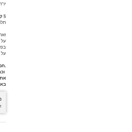
יו"
§
ק
תלו
זאת
על 
בפר
על 
.חב
וכר
באי
מ
ד