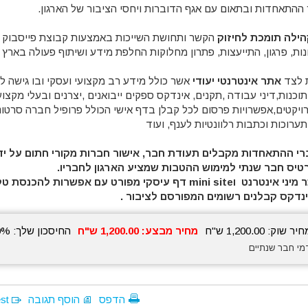
ר ההתאחדות ובתאום עם אגף הדוברות ויחסי הציבור של הארגון.
הילה תומכת לחיזוק
הקשר ותחושת השייכות באמצעות קבוצת פייסבוק ס
נות, פרגון, התייעצות, פתרון מחלוקות החלפת מידע ושיתוף פעולה בארץ 
 לצד
אתר אינטרנטי יעודי
אשר כולל מידע רב מקצועי ועסקי ובו גישה ל
תוכנות,דיני עבודה ,תקנים, אינדקס ספקים ייבואנים ,יצרנים ובעלי מקצו
ויקטים,אפשרויות פרסום לכל קבלן בדף אישי הכולל פרופיל חברה סרטוני
תערוכות וכתבות רלוונטיות לענף, ועוד
רי ההתאחדות מקבלים תעודת חבר, אישור חברות מקורי חתום על ידי
טיס חבר שנתי למימוש ההטבות שמציע הארגון לחבריו.
אתר מיני אינטרנט וmini site דף עיסקי מפורט עם אפשרות
נדקס קבלנים רשומים המפורסם לציבור .
חיר שוק:
1,200.00
ש"ח
מחיר מבצע:
1,200.00
ש"ח
החיסכון שלך:
0%
מי חבר שנתיים
הדפס
הוסף תגובה
est