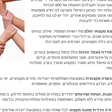
מהענף ועבור הקבלנים העוצמה של 800 חברות
עלות יחד כארגון ניטראלי מעניקה לנו יתרון משמעותי
פני ארגוני מעסיקים אחרים. יחד יש לנו כוח להיאבק
 פשרות כדי להבטיח:
צוג מקצועי הולם
מול רשויות הממסד, שילוב נציגים
רומים שונים, ובידול חברי ההתאחדות ממתקיני
נים בלתי מקצועיים, הגורמים נזק לענף כולו.
סדרת מעמד וזכויות
כולל טיפול בנושאים בוערים,
ה על אינטרסים, פטור מתשלומים מיותרים, קידום
ים ומיסוד מיזוג האוויר כמקצוע מוערך בקרב מוסדות
מוד.
כשרה מקצועית
באמצעות השתלמויות ייעודיות, סיורים מקצועיים, ימי עי
דע, ועדכון בחידושים טכנולוגיים, עסקיים, ומשפטיים.
בות, הנחות ושירותים
ייחודיים במחירים מוזלים בתחומי תדלוק, ביטוח, 
ותים ומידע ללא תשלום, השתתפות בפעילויות מוזלות וחינמיות, וכדומה.
זרה הדדית ומענה מקצועי
לכל שאלה ופניה באמצעות "ועדת שת"פים" ה