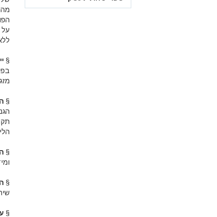
הפו
על 
ללא
§
יי
בפו
מזג
§
ה
הגנ
תקנ
הלי
§
ה
ומי
§
הט
שיר
§
ע